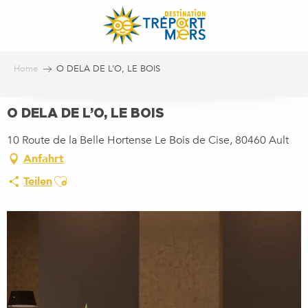
Aller
au
contenu
principal
Home
O DELA DE L’O, LE BOIS
O DELA DE L’O, LE BOIS
10 Route de la Belle Hortense Le Bois de Cise, 80460 Ault
Anfahrt
Ajouter aux favoris
Teilen