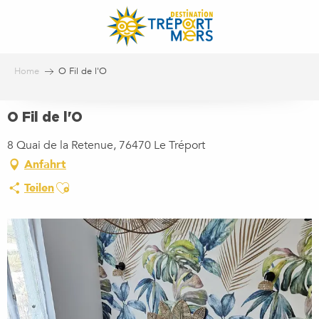
Aller
au
contenu
principal
Home
O Fil de l'O
O Fil de l'O
8 Quai de la Retenue, 76470 Le Tréport
Anfahrt
Ajouter aux favoris
Teilen