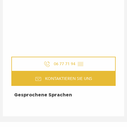
06 77 71 94
▒▒
KONTAKTIEREN SIE UNS
GESPROCHENE SPRACHEN
Gesprochene Sprachen