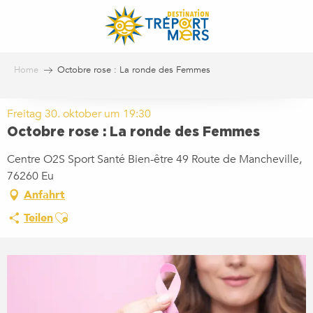
Aller
au
contenu
principal
Home
Octobre rose : La ronde des Femmes
Freitag 30. oktober um 19:30
Octobre rose : La ronde des Femmes
Centre O2S Sport Santé Bien-être 49 Route de Mancheville,
76260 Eu
Anfahrt
Ajouter aux favoris
Teilen