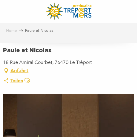
Aller
au
contenu
principal
Home
Paule et Nicolas
Paule et Nicolas
18 Rue Amiral Courbet, 76470 Le Tréport
Anfahrt
Ajouter aux favoris
Teilen