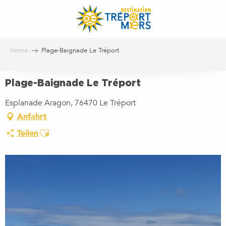
Aller
au
contenu
principal
Home
Plage-Baignade Le Tréport
Plage-Baignade Le Tréport
Esplanade Aragon, 76470 Le Tréport
Anfahrt
Ajouter aux favoris
Teilen