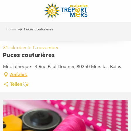
Aller
au
contenu
principal
Home
Puces couturières
31. oktober > 1. november
Puces couturières
Médiathèque - 4 Rue Paul Doumer, 80350 Mers-les-Bains
Anfahrt
Ajouter aux favoris
Teilen