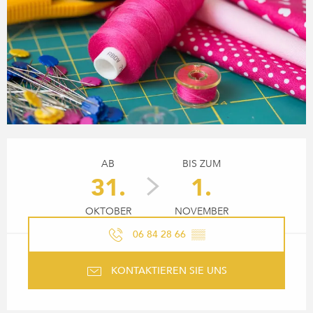
ÖFFNUNGSZEITEN & KONTA
AB
BIS ZUM
31.
1.
OKTOBER
NOVEMBER
06 84 28 66
▒▒
KONTAKTIEREN SIE UNS