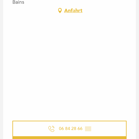
Bains
Anfahrt
06 84 28 66
▒▒