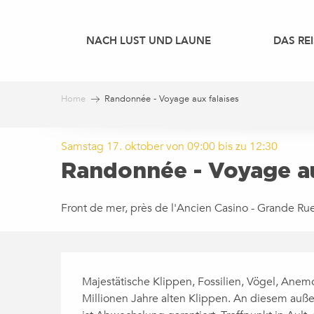
Aller
au
NACH LUST UND LAUNE
DAS REI
contenu
principal
Home
Randonnée - Voyage aux falaises
Samstag 17. oktober von 09:00 bis zu 12:30
Randonnée - Voyage au
Front de mer, près de l'Ancien Casino - Grande Ru
BESCHREIBUNG
Majestätische Klippen, Fossilien, Vögel, Anemo
Millionen Jahre alten Klippen. An diesem auße