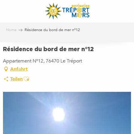
Aller
au
contenu
principal
Home
Résidence du bord de mer n°12
Résidence du bord de mer n°12
Appartement N°12, 76470 Le Tréport
Anfahrt
Ajouter aux favoris
Teilen