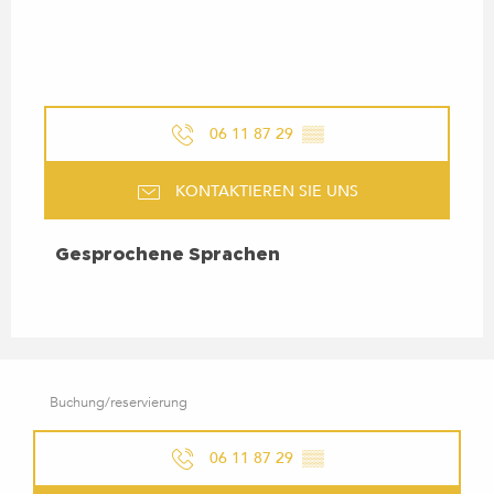
06 11 87 29
▒▒
KONTAKTIEREN SIE UNS
GESPROCHENE SPRACHEN
Gesprochene Sprachen
Buchung/reservierung
06 11 87 29
▒▒