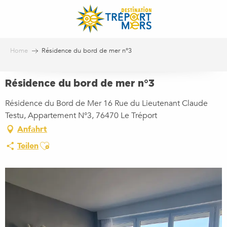
Aller
au
contenu
principal
Home
Résidence du bord de mer n°3
Résidence du bord de mer n°3
Résidence du Bord de Mer 16 Rue du Lieutenant Claude
Testu, Appartement N°3, 76470 Le Tréport
Anfahrt
Ajouter aux favoris
Teilen