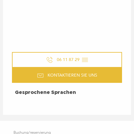
06 11 87 29
▒▒
KONTAKTIEREN SIE UNS
GESPROCHENE SPRACHEN
Gesprochene Sprachen
Buchung/reservierung