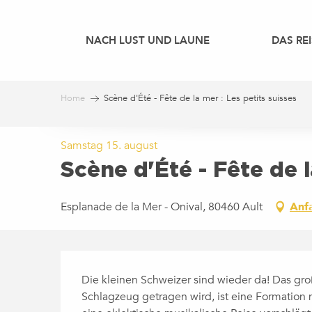
Aller
au
NACH LUST UND LAUNE
DAS REI
contenu
principal
Home
Scène d'Été - Fête de la mer : Les petits suisses
Samstag 15. august
Scène d'Été - Fête de l
Esplanade de la Mer - Onival, 80460 Ault
Anf
BESCHREIBUNG
Die kleinen Schweizer sind wieder da! Das gro
Schlagzeug getragen wird, ist eine Formation 