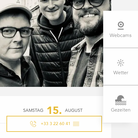
Webcams
Wetter
ÖFFNUNGSZEITEN & KONTAK
15.
Gezeiten
SAMSTAG
AUGUST
+33 3 22 60 41
▒▒