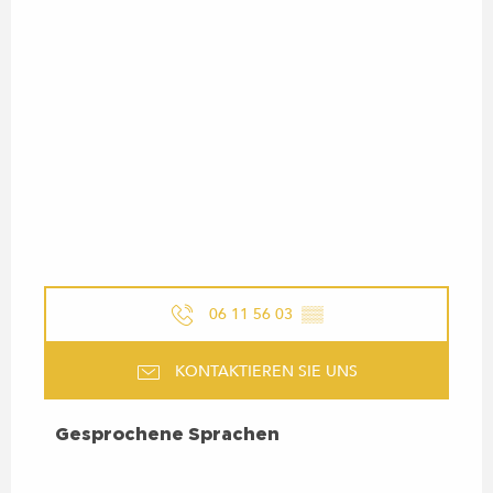
06 11 56 03
▒▒
KONTAKTIEREN SIE UNS
GESPROCHENE SPRACHEN
Gesprochene Sprachen