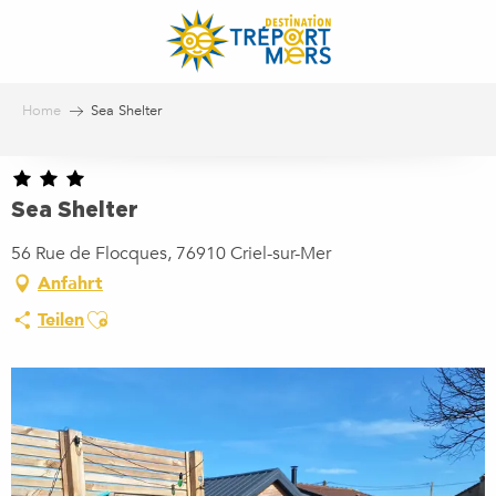
Aller
au
contenu
principal
Home
Sea Shelter
Sea Shelter
56 Rue de Flocques, 76910 Criel-sur-Mer
Anfahrt
Ajouter aux favoris
Teilen