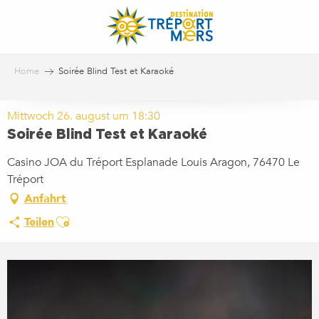
Aller
au
contenu
principal
Home
Soirée Blind Test et Karaoké
Mittwoch 26. august um 18:30
Soirée Blind Test et Karaoké
Casino JOA du Tréport Esplanade Louis Aragon, 76470 Le
Tréport
Anfahrt
Ajouter aux favoris
Teilen