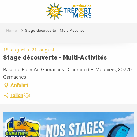
Aller
au
contenu
principal
Home
Stage découverte - Multi-Activités
18. august > 21. august
Stage découverte - Multi-Activités
Base de Plein Air Gamaches - Chemin des Meuniers, 80220
Gamaches
Anfahrt
Ajouter aux favoris
Teilen