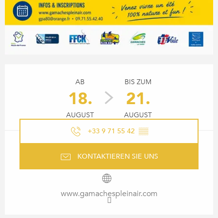
ÖFFNUNGSZEITEN & KONTA
AB
BIS ZUM
18.
21.
AUGUST
AUGUST
+33 9 71 55 42
▒▒
KONTAKTIEREN SIE UNS
www.gamachespleinair.com