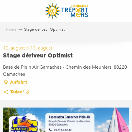
Aller
au
contenu
principal
Home
Stage dériveur Optimist
10. august > 13. august
Stage dériveur Optimist
Base de Plein Air Gamaches - Chemin des Meuniers, 80220
Gamaches
Anfahrt
Ajouter aux favoris
Teilen