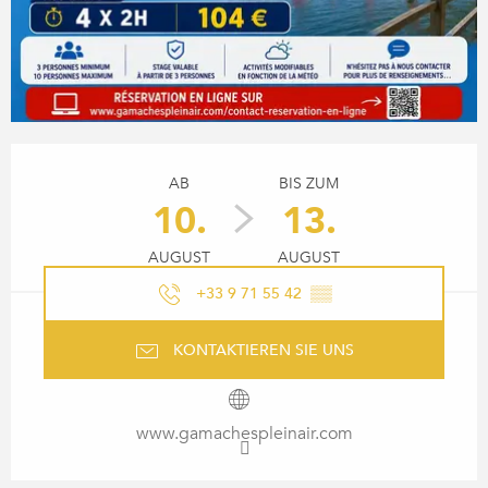
ÖFFNUNGSZEITEN & KONTA
AB
BIS ZUM
10.
13.
AUGUST
AUGUST
+33 9 71 55 42
▒▒
KONTAKTIEREN SIE UNS
www.gamachespleinair.com