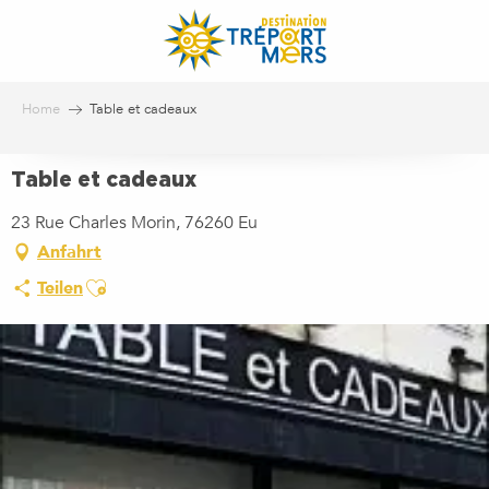
Aller
au
contenu
principal
Home
Table et cadeaux
Table et cadeaux
23 Rue Charles Morin, 76260 Eu
Anfahrt
Ajouter aux favoris
Teilen