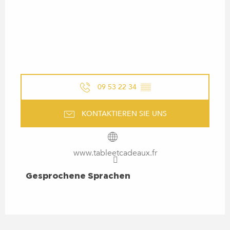
09 53 22 34
▒▒
KONTAKTIEREN SIE UNS
www.tableetcadeaux.fr
GESPROCHENE SPRACHEN
Gesprochene Sprachen