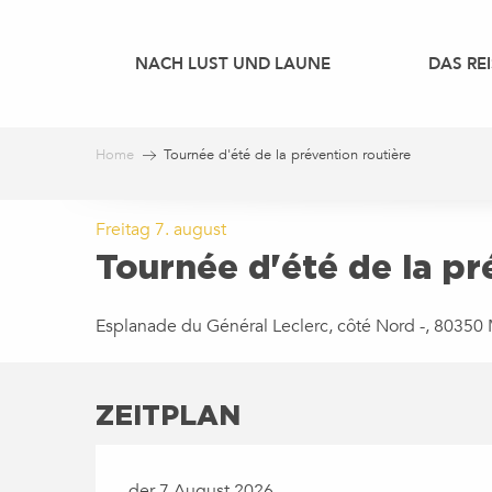
Aller
au
NACH LUST UND LAUNE
DAS REI
contenu
principal
Home
Tournée d'été de la prévention routière
Freitag 7. august
Tournée d'été de la pr
Esplanade du Général Leclerc, côté Nord -, 80350 
ZEITPLAN
der 7 August 2026