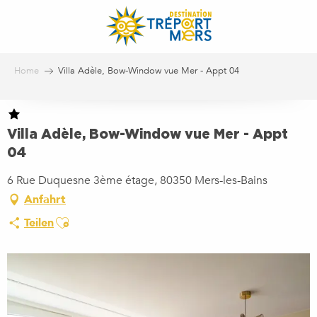
Aller
au
contenu
principal
Home
Villa Adèle, Bow-Window vue Mer - Appt 04
Villa Adèle, Bow-Window vue Mer - Appt
04
6 Rue Duquesne 3ème étage, 80350 Mers-les-Bains
Anfahrt
Ajouter aux favoris
Teilen