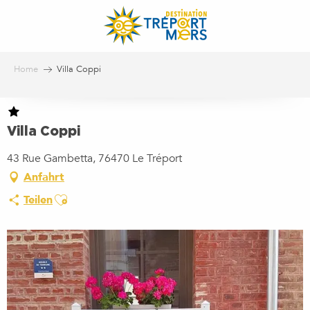
Aller
au
contenu
principal
Home
Villa Coppi
Villa Coppi
43 Rue Gambetta, 76470 Le Tréport
Anfahrt
Ajouter aux favoris
Teilen