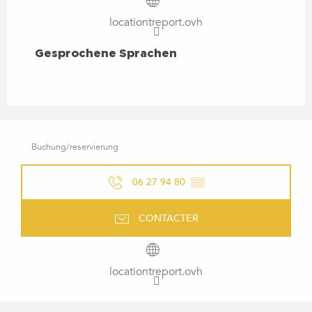
locationtreport.ovh
GESPROCHENE SPRACHEN
Gesprochene Sprachen
Buchung/reservierung
06 27 94 80
▒▒
CONTACTER
locationtreport.ovh