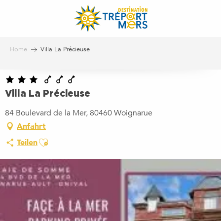
Aller
au
contenu
principal
Home
Villa La Précieuse
Villa La Précieuse
84 Boulevard de la Mer, 80460 Woignarue
Anfahrt
Ajouter aux favoris
Teilen