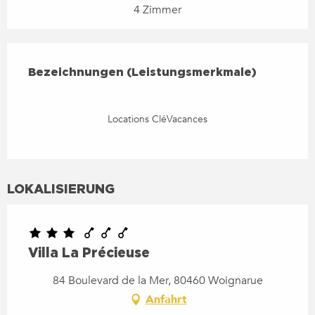
4 Zimmer
LEISTUNGENSMÖGLICHKEIT
BEZEICHNUNGEN (LEISTUNGSMERKMALE)
Bezeichnungen (Leistungsmerkmale)
Locations CléVacances
LOKALISIERUNG
Villa La Précieuse
84 Boulevard de la Mer, 80460 Woignarue
Anfahrt