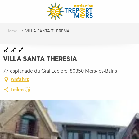
Aller
au
contenu
principal
Home
VILLA SANTA THERESIA
VILLA SANTA THERESIA
77 esplanade du Gral Leclerc, 80350 Mers-les-Bains
Anfahrt
Ajouter aux favoris
Teilen