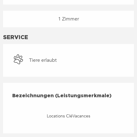
1 Zimmer
SERVICE
Tiere erlaubt
LEISTUNGENSMÖGLICHKEIT
BEZEICHNUNGEN (LEISTUNGSMERKMALE)
Bezeichnungen (Leistungsmerkmale)
Locations CléVacances