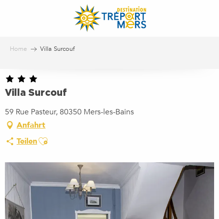
Aller
au
contenu
principal
Home
Villa Surcouf
Villa Surcouf
59 Rue Pasteur, 80350 Mers-les-Bains
Anfahrt
Ajouter aux favoris
Teilen