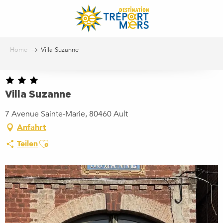
Aller
au
contenu
principal
Home
Villa Suzanne
Villa Suzanne
7 Avenue Sainte-Marie, 80460 Ault
Anfahrt
Ajouter aux favoris
Teilen