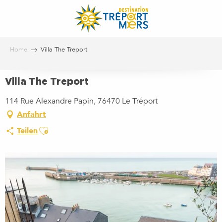
Aller
au
contenu
principal
Home
Villa The Treport
Villa The Treport
114 Rue Alexandre Papin, 76470 Le Tréport
Anfahrt
Ajouter aux favoris
Teilen