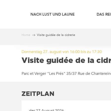
Aller
au
NACH LUST UND LAUNE
DAS REI
contenu
principal
Home
Visite guidée de la cidrerie
Donnerstag 27. august von 16:00 bis zu 17:30
Visite guidée de la cid
Parc et Verger "Les Prés" 35/37 Rue de Chanterein
ZEITPLAN
der 27 August 2026