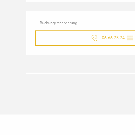
Buchung/reservierung
06 66 75 74
▒▒