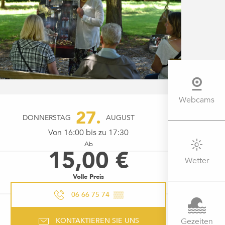
Webcams
ÖFFNUNGSZEITEN & KONTAK
27.
DONNERSTAG
AUGUST
Von 16:00 bis zu 17:30
Ab
15,00 €
Wetter
Volle Preis
06 66 75 74
▒▒
Gezeiten
KONTAKTIEREN SIE UNS