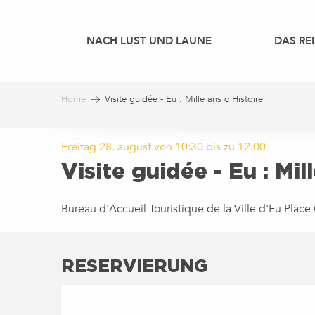
Aller
au
NACH LUST UND LAUNE
DAS REI
contenu
principal
Home
Visite guidée - Eu : Mille ans d'Histoire
Freitag 28. august von 10:30 bis zu 12:00
Visite guidée - Eu : Mil
Bureau d'Accueil Touristique de la Ville d'Eu Plac
RESERVIERUNG