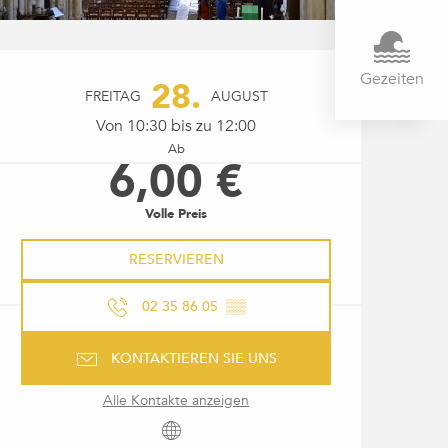
ÖFFNUNGSZEITEN & KONTAK
Gezeiten
28.
FREITAG
AUGUST
Von 10:30 bis zu 12:00
Ab
6,00 €
Volle Preis
RESERVIEREN
02 35 86 05
▒▒
KONTAKTIEREN SIE UNS
Alle Kontakte anzeigen