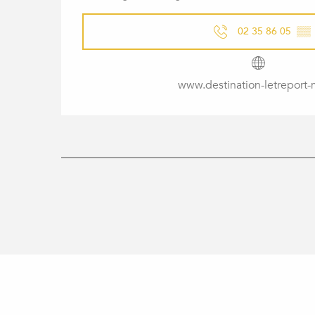
02 35 86 05
▒▒
www.destination-letreport-m