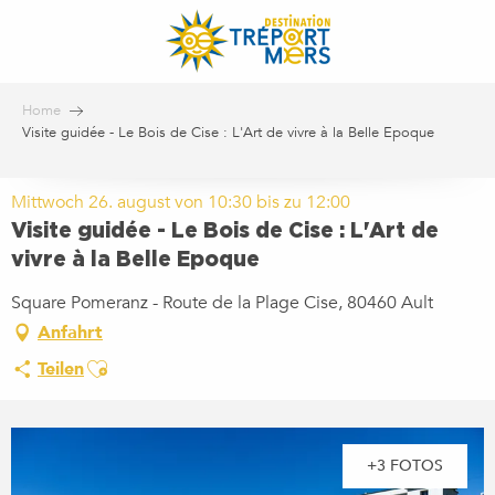
Aller
au
contenu
principal
Home
Visite guidée - Le Bois de Cise : L'Art de vivre à la Belle Epoque
Mittwoch 26. august von 10:30 bis zu 12:00
Visite guidée - Le Bois de Cise : L'Art de
vivre à la Belle Epoque
Square Pomeranz - Route de la Plage Cise, 80460 Ault
Anfahrt
Ajouter aux favoris
Teilen
+3 FOTOS