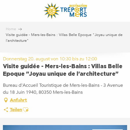
Aller
au
contenu
principal
Home
Visite guidée - Mers-les-Bains : Villas Belle Epoque "Joyau unique de
l'architecture"
Donnerstag 20. august von 10:30 bis zu 12:00
Visite guidée - Mers-les-Bains : Villas Belle
Epoque "Joyau unique de l'architecture"
Bureau d'Accueil Touristique de Mers-les-Bains - 3 Avenue
du 18 Juin 1940, 80350 Mers-les-Bains
Anfahrt
Ajouter aux favoris
Teilen