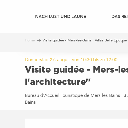
Aller
au
NACH LUST UND LAUNE
DAS REI
contenu
principal
Home
Visite guidée - Mers-les-Bains : Villas Belle Epoque
Donnerstag 27. august von 10:30 bis zu 12:00
Visite guidée - Mers-le
l'architecture"
Bureau d'Accueil Touristique de Mers-les-Bains - 
Bains
BESCHREIBUNG