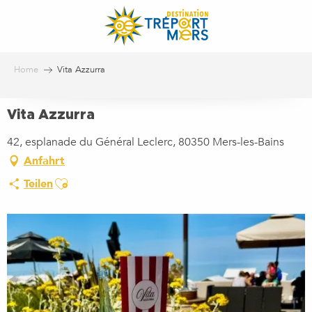
Aller
au
contenu
principal
Home
Vita Azzurra
Vita Azzurra
42, esplanade du Général Leclerc, 80350 Mers-les-Bains
Anfahrt
Ajouter aux favoris
Teilen