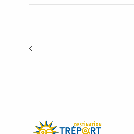
Visite : Les Cordiers au temps des bains de mer
Fête de la Villégiature et Feu d'artifice
Week-end anglais - Concours d'aquarelle
Le Roots on House
Festival « Chés Wèpes » : Balade contée
Brocante
Week-end anglais - Tea time "Poésie et Musique anglaise"
Brunch vue sur mer
Week-end anglais "Sur les pas de Turner"