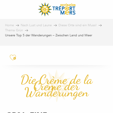
Aller
au
contenu
principal
Home
Nach Lust und Laune
Diese Orte sind ein Muss!
Thema Grün
Unsere Top 5 der Wanderungen – Zwischen Land und Meer
Ajouter aux favoris
Die Crème de la
Crème der
Wanderungen